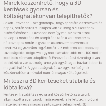
Minek köszönhető, hogy a 3D
kerítések gyorsan és
költséghatékonyan telepíthetők?
Sokan – tévesen – azt gondolják, hogy speciális eszközökre és
napok, netán hetek munkájára van szükség a 3D kerítések
elkészítéséhez. Ez azonban nem így van. Az extra stabil
oszlopok beállítása és telepítése után a kerítéselemek
hétköznapok során is gyakran alkalmazott csavarokkal
rendkívül egyszerűen rögzíthetők. 2,5 méteres kerítésoszlop-
távolságokkal dolgozva egy nap alatt akár több mint 100 méter
kerítés is könnyen telepíthető. Ehhez ráadásul kizárólag olyan
eszközökre van szükség, amelyek egy átlagos háztartásban is
megtalálhatók. A gyorsaságnak és az egyszerűségnek
köszönhetően a művelet nem jár magas költségekkel.
Mi teszi a 3D kerítéseket stabillá és
időtállóvá?
Kerítéseink stabilitása egyaránt köszönhető az általunk
alkalmazott alapanyagok minőségének, a fejlett technológiai
hátterüknek és a magas szintű szakértelmünknek. 3D