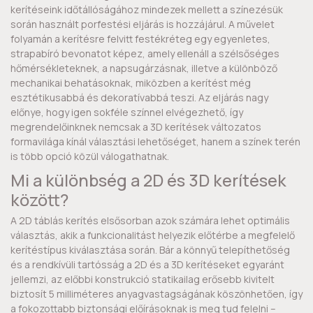
kerítéseink időtállóságához mindezek mellett a színezésük
során használt porfestési eljárás is hozzájárul. A művelet
folyamán a kerítésre felvitt festékréteg egy egyenletes,
strapabíró bevonatot képez, amely ellenáll a szélsőséges
hőmérsékleteknek, a napsugárzásnak, illetve a különböző
mechanikai behatásoknak, miközben a kerítést még
esztétikusabbá és dekoratívabbá teszi. Az eljárás nagy
előnye, hogy igen sokféle színnel elvégezhető, így
megrendelőinknek nemcsak a 3D kerítések változatos
formavilága kínál választási lehetőséget, hanem a színek terén
is több opció közül válogathatnak.
Mi a különbség a 2D és 3D kerítések
között?
A 2D táblás kerítés elsősorban azok számára lehet optimális
választás, akik a funkcionalitást helyezik előtérbe a megfelelő
kerítéstípus kiválasztása során. Bár a könnyű telepíthetőség
és a rendkívüli tartósság a 2D és a 3D kerítéseket egyaránt
jellemzi, az előbbi konstrukció statikailag erősebb kivitelt
biztosít 5 milliméteres anyagvastagságának köszönhetően, így
a fokozottabb biztonsági előírásoknak is meg tud felelni –