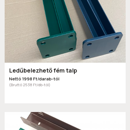
Ledűbelezhető fém talp
Nettó 1998 Ft/darab-tól
(Bruttó 2538 Ft/db-tól)