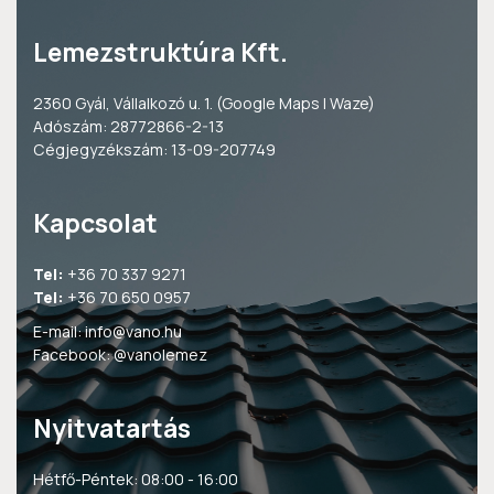
Lemezstruktúra Kft.
2360 Gyál, Vállalkozó u. 1. (
Google Maps
|
Waze
)
Adószám: 28772866-2-13
Cégjegyzékszám: 13-09-207749
Kapcsolat
Tel:
+36 70 337 9271
Tel:
+36 70 650 0957
E-mail:
info@vano.hu
Facebook:
@vanolemez
Nyitvatartás
Hétfő-Péntek: 08:00 - 16:00