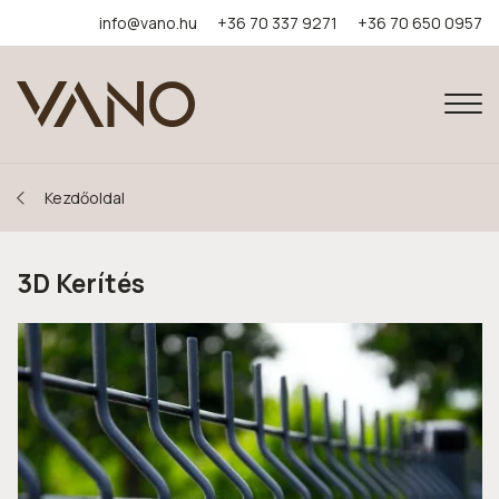
info@vano.hu
+36 70 337 9271
+36 70 650 0957
Kezdőoldal
3D Kerítés