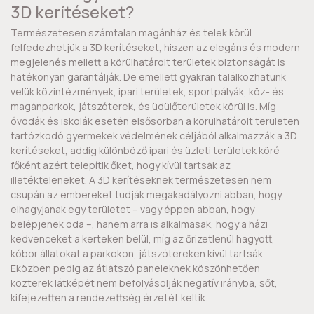
3D kerítéseket?
Természetesen számtalan magánház és telek körül
felfedezhetjük a 3D kerítéseket, hiszen az elegáns és modern
megjelenés mellett a körülhatárolt területek biztonságát is
hatékonyan garantálják. De emellett gyakran találkozhatunk
velük közintézmények, ipari területek, sportpályák, köz- és
magánparkok, játszóterek, és üdülőterületek körül is. Míg
óvodák és iskolák esetén elsősorban a körülhatárolt területen
tartózkodó gyermekek védelmének céljából alkalmazzák a 3D
kerítéseket, addig különböző ipari és üzleti területek köré
főként azért telepítik őket, hogy kívül tartsák az
illetékteleneket. A 3D kerítéseknek természetesen nem
csupán az embereket tudják megakadályozni abban, hogy
elhagyjanak egy területet – vagy éppen abban, hogy
belépjenek oda –, hanem arra is alkalmasak, hogy a házi
kedvenceket a kerteken belül, míg az őrizetlenül hagyott,
kóbor állatokat a parkokon, játszótereken kívül tartsák.
Eközben pedig az átlátszó paneleknek köszönhetően
közterek látképét nem befolyásolják negatív irányba, sőt,
kifejezetten a rendezettség érzetét keltik.