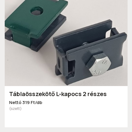
Táblaösszekötő L-kapocs 2 részes
Nettó 319 Ft/db
(szett)