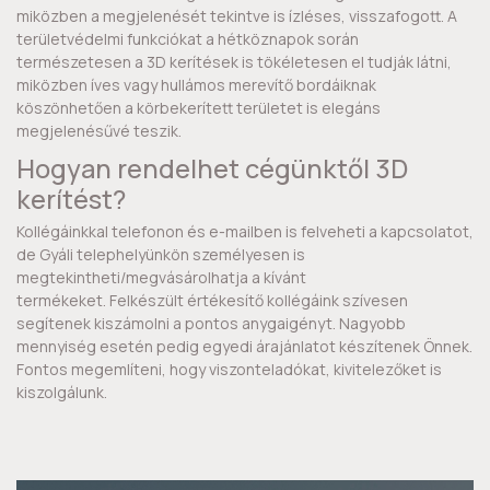
miközben a megjelenését tekintve is ízléses, visszafogott. A
területvédelmi funkciókat a hétköznapok során
természetesen a 3D kerítések is tökéletesen el tudják látni,
miközben íves vagy hullámos merevítő bordáiknak
köszönhetően a körbekerített területet is elegáns
megjelenésűvé teszik.
Hogyan rendelhet cégünktől 3D
kerítést?
Kollégáinkkal telefonon és e-mailben is felveheti a kapcsolatot,
de Gyáli telephelyünkön személyesen is
megtekintheti/megvásárolhatja a kívánt
termékeket. Felkészült értékesítő kollégáink szívesen
segítenek kiszámolni a pontos anygaigényt. Nagyobb
mennyiség esetén pedig egyedi árajánlatot készítenek Önnek.
Fontos megemlíteni, hogy viszonteladókat, kivitelezőket is
kiszolgálunk.