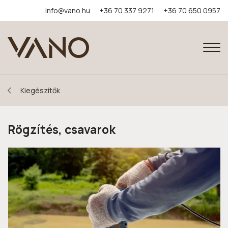
info@vano.hu
+36 70 337 9271
+36 70 650 0957
Kiegészítők
Rögzítés, csavarok