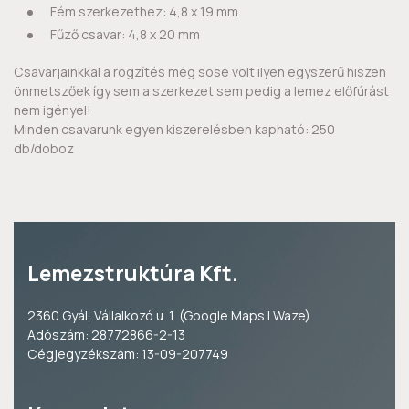
Fém szerkezethez: 4,8 x 19 mm
Fűző csavar: 4,8 x 20 mm
Csavarjainkkal a rögzítés még sose volt ilyen egyszerű hiszen
önmetszőek így sem a szerkezet sem pedig a lemez előfúrást
nem igényel!
Minden csavarunk egyen kiszerelésben kapható: 250
db/doboz
Lemezstruktúra Kft.
2360 Gyál, Vállalkozó u. 1. (
Google Maps
|
Waze
)
Adószám: 28772866-2-13
Cégjegyzékszám: 13-09-207749