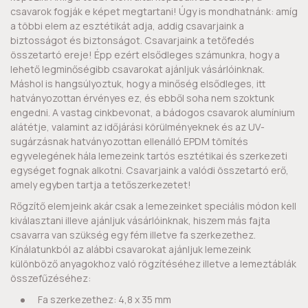
csavarok fogják e képet megtartani! Úgy is mondhatnánk: amíg
a többi elem az esztétikát adja, addig csavarjaink a
biztosságot és biztonságot. Csavarjaink a tetőfedés
összetartó ereje! Épp ezért elsődleges számunkra, hogy a
lehető legminőségibb csavarokat ajánljuk vásárlóinknak.
Máshol is hangsúlyoztuk, hogy a minőség elsődleges, itt
hatványozottan érvényes ez, és ebből soha nem szoktunk
engedni. A vastag cinkbevonat, a bádogos csavarok alumínium
alátétje, valamint az időjárási körülményeknek és az UV-
sugárzásnak hatványozottan ellenálló EPDM tömítés
egyvelegének hála lemezeink tartós esztétikai és szerkezeti
egységet fognak alkotni. Csavarjaink a valódi összetartó erő,
amely egyben tartja a tetőszerkezetet!
Rőgzítő elemjeink akár csak a lemezeinket speciális módon kell
kiválasztani illeve ajánljuk vásárlóinknak, hiszem más fajta
csavarra van szükség egy fém illetve fa szerkezethez.
Kínálatunkból az alábbi csavarokat ajánljuk lemezeink
különböző anyagokhoz való rögzítéséhez illetve a lemeztáblák
összefűzéséhez:
Fa szerkezethez: 4,8 x 35 mm