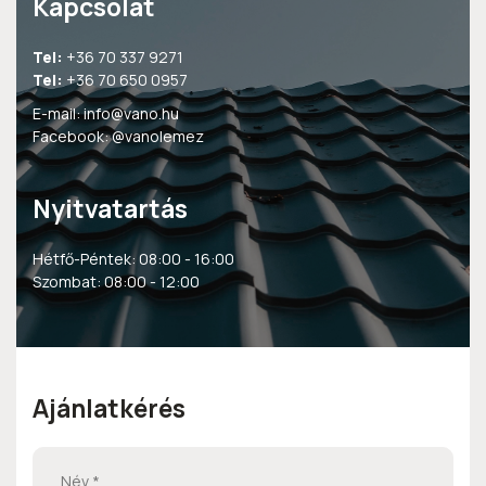
Kapcsolat
Tel:
+36 70 337 9271
Tel:
+36 70 650 0957
E-mail:
info@vano.hu
Facebook:
@vanolemez
Nyitvatartás
Hétfő-Péntek: 08:00 - 16:00
Szombat: 08:00 - 12:00
Ajánlatkérés